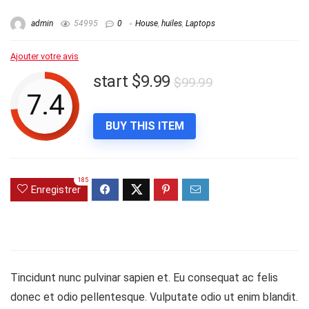
admin
54995
0
House
,
huiles
,
Laptops
Ajouter votre avis
start $9.99
$99.99
7.4
BUY THIS ITEM
185
Enregistrer
Tincidunt nunc pulvinar sapien et. Eu consequat ac felis
donec et odio pellentesque. Vulputate odio ut enim blandit.