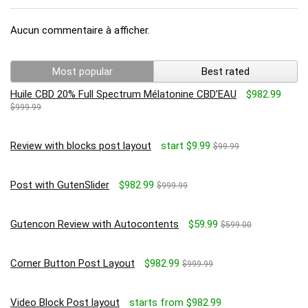
Aucun commentaire à afficher.
Most popular
Best rated
Huile CBD 20% Full Spectrum Mélatonine CBD’EAU
$982.99
$999.99
Review with blocks post layout
start $9.99
$99.99
Post with GutenSlider
$982.99
$999.99
Gutencon Review with Autocontents
$59.99
$599.00
Corner Button Post Layout
$982.99
$999.99
Video Block Post layout
starts from $982.99