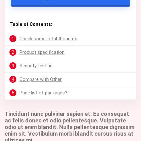
Table of Contents:
1
Check some total thoughts
2
Product specification
3
Security testing
4
Compare with Other
5
Price list of packages?
Tincidunt nunc pulvinar sapien et. Eu consequat
ac felis donec et odio pellentesque. Vulputate
odio ut enim blandit. Nulla pellentesque dignissim
enim sit. Vestibulum morbi blandit cursus risus at
ultrices mi.